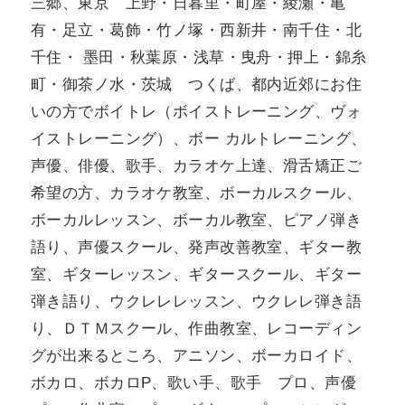
三郷、東京 上野・日暮里・町屋・綾瀬・亀
有・足立・葛飾・竹ノ塚・西新井・南千住・北
千住・ 墨田・秋葉原・浅草・曳舟・押上・錦糸
町・御茶ノ水・茨城 つくば、都内近郊にお住
いの方でボイトレ（ボイストレーニング、ヴォ
イストレーニング）、ボー カルトレーニング、
声優、俳優、歌手、カラオケ上達、滑舌矯正ご
希望の方、カラオケ教室、ボーカルスクール、
ボーカルレッスン、ボーカル教室、ピアノ弾き
語り、声優スクール、発声改善教室、ギター教
室、ギターレッスン、ギタースクール、ギター
弾き語り、ウクレレレッスン、ウクレレ弾き語
り、ＤＴＭスクール、作曲教室、レコーディン
グが出来るところ、アニソン、ボーカロイド、
ボカロ、ボカロP、歌い手、歌手 プロ、声優