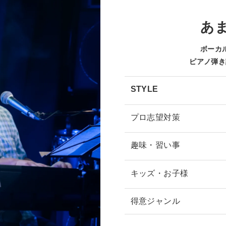
あ
ボーカ
ピアノ弾き
STYLE
プロ志望対策
趣味・習い事
キッズ・お子様
得意ジャンル