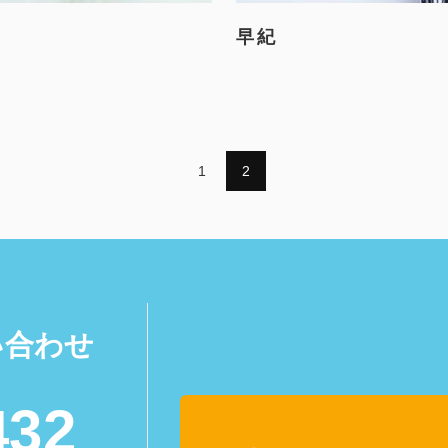
早紀
1
2
い合わせ
432